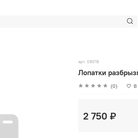
арт.
08018
Лопатки разбрыз
(0)
В
2 750 ₽